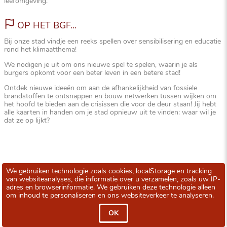
leefomgeving.
OP HET BGF...
Bij onze stad vindje een reeks spellen over sensibilisering en educatie
rond het klimaatthema!
We nodigen je uit om ons nieuwe spel te spelen, waarin je als
burgers opkomt voor een beter leven in een betere stad!
Ontdek nieuwe ideeën om aan de afhankelijkheid van fossiele
brandstoffen te ontsnappen en bouw netwerken tussen wijken om
het hoofd te bieden aan de crisissen die voor de deur staan! Jij hebt
alle kaarten in handen om je stad opnieuw uit te vinden: waar wil je
dat ze op lijkt?
We gebruiken technologie zoals cookies, localStorage en tracking
van websiteanalyses, die informatie over u verzamelen, zoals uw IP-
adres en browserinformatie. We gebruiken deze technologie alleen
om inhoud te personaliseren en ons websiteverkeer te analyseren.
OK