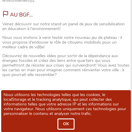
environnement(s).
AU BGF...
Venez découvrir sur notre stand un panel de jeux de sensibilisation
en éducation à l'environnement!
Nous vous invitons à venir tester notre nouveau jeu de plateau : il
vous propose d'endosser le rôle de citoyens mobilisés pour un
meilleur cadre de vi(ll)e!
Découvrez de nouvelles idées pour sortir de la dépendance aux
énergies fossiles et créez des liens entre quartiers qui vous
permettront de résister aux crises qui surviendront! Vous avez toutes
les cartes en main pour imaginer comment réinventer votre ville : à
quoi pourrait-elle ressembler?
Nous utilisons les technologies telles que les cookies, le
localStorage et le tracking analytique, qui peut collecter des
informations telles que votre adresse IP et les informations sur
votre navigateur. Nous utilisons uniquement ces technologies pour
personnaliser le contenu et analyser notre trafic.
OK