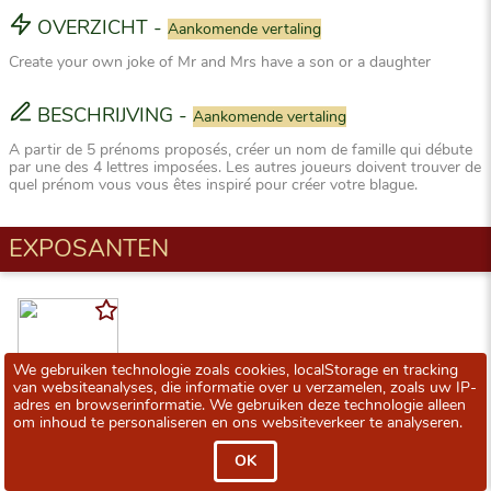
OVERZICHT
-
Aankomende vertaling
Create your own joke of Mr and Mrs have a son or a daughter
BESCHRIJVING
-
Aankomende vertaling
A partir de 5 prénoms proposés, créer un nom de famille qui débute
par une des 4 lettres imposées. Les autres joueurs doivent trouver de
quel prénom vous vous êtes inspiré pour créer votre blague.
EXPOSANTEN
We gebruiken technologie zoals cookies, localStorage en tracking
van websiteanalyses, die informatie over u verzamelen, zoals uw IP-
adres en browserinformatie. We gebruiken deze technologie alleen
Flip Flap Editions
om inhoud te personaliseren en ons websiteverkeer te analyseren.
OK