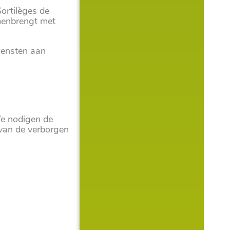
Sortilèges de
menbrengt met
diensten aan
We nodigen de
 van de verborgen