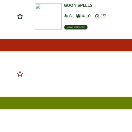
GOON SPELLS
6
4-10
15'
Voor iedereen