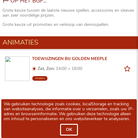
OP HET BGF...
Grote keuze tussen de laatste nieuwe spellen, accessoires en sleeves
aan zeer voordelige prijzen.
Grote keuze uit promoties en verkoop van demospellen.
ANIMATIES
TOEWIJZINGEN BIJ GOLDEN MEEPLE
Zat, Zon:
14:00 > 18:00
Anders
We gebruiken technologie zoals cookies, localStorage en tracking
van websiteanalyses, die informatie over u verzamelen, zoals uw IP-
adres en browserinformatie. We gebruiken deze technologie alleen
om inhoud te personaliseren en ons websiteverkeer te analyseren.
OK