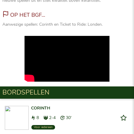
nieuwe spellen uit en stelt kwaliteit boven kwantiteit.
OP HET BGF...
Aanwezige spellen: Corinth en Ticket to Ride: Londen.
BORDSPELLEN
CORINTH
8
2-4
30'
Voor iedereen