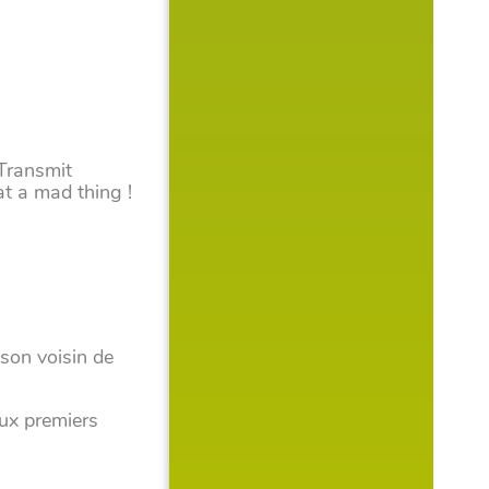
Transmit
at a mad thing !
 son voisin de
eux premiers