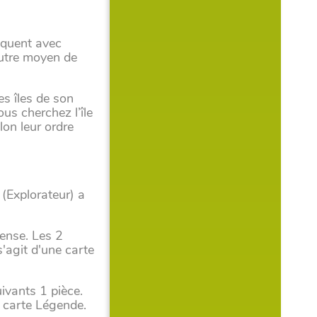
diquent avec
 autre moyen de
es îles de son
ous cherchez l’île
lon leur ordre
 (Explorateur) a
pense. Les 2
'agit d'une carte
uivants 1 pièce.
e carte Légende.