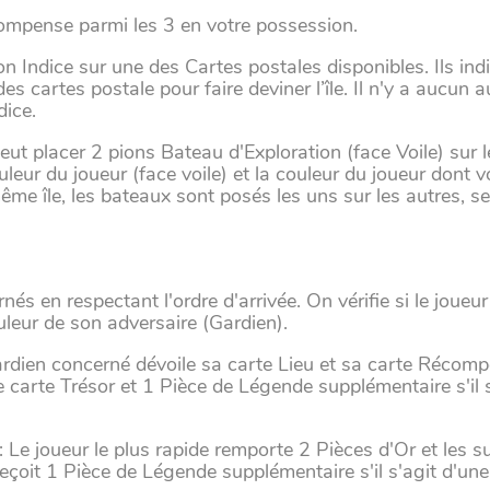
compense parmi les 3 en votre possession.
n Indice sur une des Cartes postales disponibles. Ils in
es cartes postale pour faire deviner l’île. Il n'y a aucun
dice.
eut placer 2 pions Bateau d'Exploration (face Voile) sur l
leur du joueur (face voile) et la couleur du joueur dont v
ême île, les bateaux sont posés les uns sur les autres, se
nés en respectant l'ordre d'arrivée. On vérifie si le joueur
uleur de son adversaire (Gardien).
 gardien concerné dévoile sa carte Lieu et sa carte Récom
 carte Trésor et 1 Pièce de Légende supplémentaire s'il s
 : Le joueur le plus rapide remporte 2 Pièces d'Or et les s
eçoit 1 Pièce de Légende supplémentaire s'il s'agit d'un