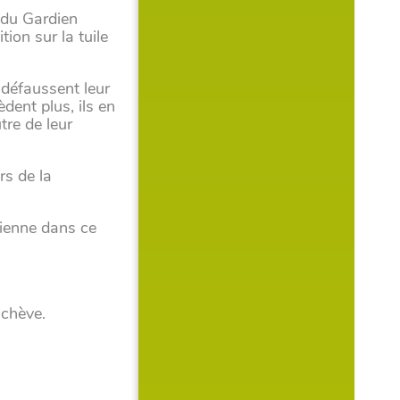
e du Gardien
ion sur la tuile
, défaussent leur
dent plus, ils en
tre de leur
rs de la
cienne dans ce
achève.